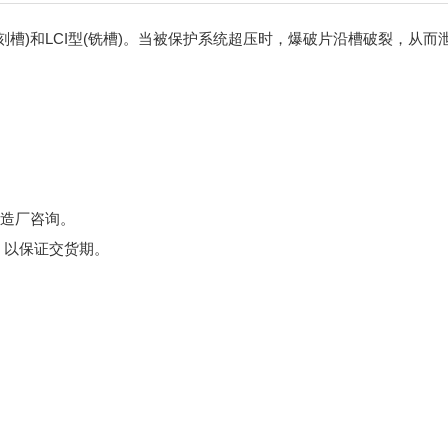
(刻槽)和LCI型(铣槽)。当被保护系统超压时，爆破片沿槽破裂，从而
制造厂咨询。
，以保证交货期。