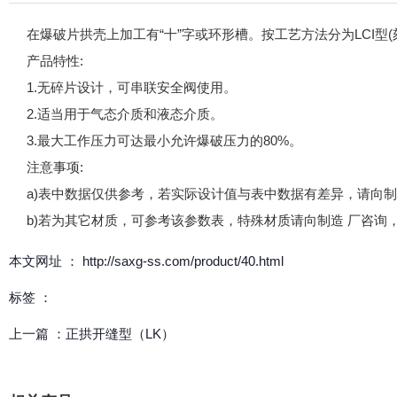
在爆破片拱壳上加工有“十”字或环形槽。按工艺方法分为LCI型
产品特性:
1.无碎片设计，可串联安全阀使用。
2.适当用于气态介质和液态介质。
3.最大工作压力可达最小允许爆破压力的80%。
注意事项:
a)表中数据仅供参考，若实际设计值与表中数据有差异，请向
b)若为其它材质，可参考该参数表，特殊材质请向制造 厂咨询
本文网址 ： http://saxg-ss.com/product/40.html
标签 ：
上一篇 ：
正拱开缝型（LK）