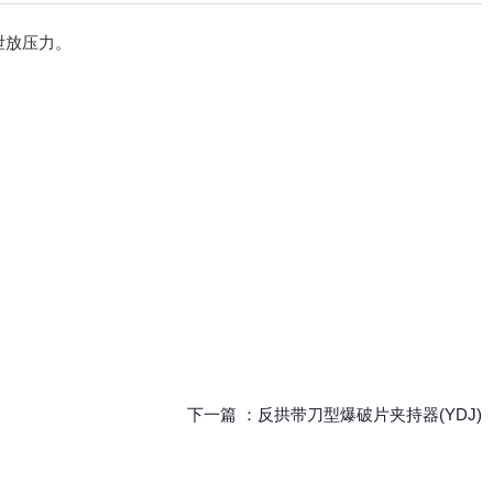
泄放压力。
下一篇 ：
反拱带刀型爆破片夹持器(YDJ)