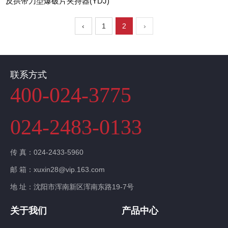
反拱带刀型爆破片夹持器(YDJ)
‹
1
2
›
联系方式
400-024-3775
024-2483-0133
传 真：024-2433-5960
邮 箱：xuxin28@vip.163.com
地 址：沈阳市浑南新区浑南东路19-7号
关于我们
产品中心